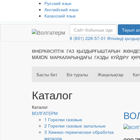
Русский язык
Английский язык
Казахский язык
Тауып а
8 (831) 228-57-01
Өтінімдi қалдыр
ӨНЕРКӘСІПТІК ГАЗ ҚЫЗДЫРҒЫШТАРЫН ЖӨНД
MAXON МАРКАЛАРЫНДАҒЫ ГАЗДЫ КҮЙДІРУ ҚҰ
Басты бет
Біз туралы
Жаңалықтар
Кат
Каталог
Каталог
ВО
ВОЛГАТЕРМ
1 Горелки газовые
2 Горелки газовые запальные
3 Химико-термическая обработка
металла
ООО "В