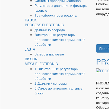
Системы проверки клапанов
Group» 
Регуляторы давления и фильтры
настоя
газовые
оборудо
Трансформаторы розжига
HAUCK
PROCESS ELECTRONIC
Датчики кислорода
Электронные регуляторы
процессов химико-термической
обработки
Перей
JASTA
Затворы дисковые
PR
BISSON
MESA ELECTlRONIC
1 Электронные регуляторы
процессов химико-термической
обработки
PROCE
2 Датчики / сенсоры
и систе
3 Силовые интеллектуальные
создан
блоки
конфиг
азотиро
Оборуд