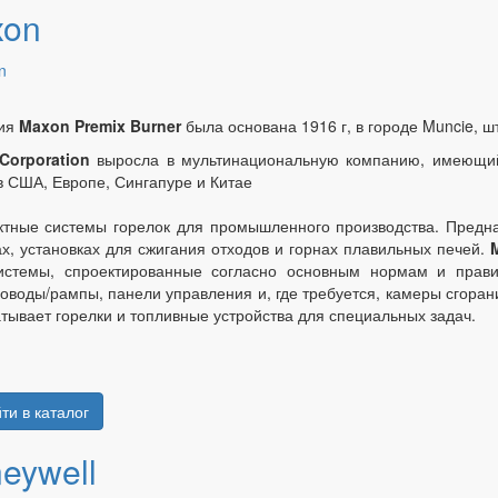
xon
ия
Maxon Premix Burner
была основана 1916 г, в городе Muncie, ш
Corporation
выросла в мультинациональную компанию, имеющий
 США, Европе, Сингапуре и Китае
тные системы горелок для промышленного производства. Предн
х, установках для сжигания отходов и горнах плавильных печей.
системы, спроектированные согласно основным нормам и прав
оводы/рампы, панели управления и, где требуется, камеры сгора
тывает горелки и топливные устройства для специальных задач.
ти в каталог
eywell