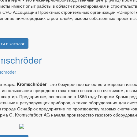
исты имеют опыт работы в области проектирования и строительст
 СРО Ассоциации Проектных строительных организаций «ЭнергоТ
нение нижегородских строителей», имеем собственные проектные
ти в каталог
mschröder
ая марка
Kromschröder
- это безупречное качество и мировая извес
 использования природного газа тесно связана со счетчиком, с 
 квартир. Предприятие, основанное в 1865 году Георгом Кромшре
ельных и регулирующих приборов, а также оборудования для сист
в городе Оснабрюк предприятие по производству газовых счетчиков
рма G. Kromschröder AG начала производство газового оборудова