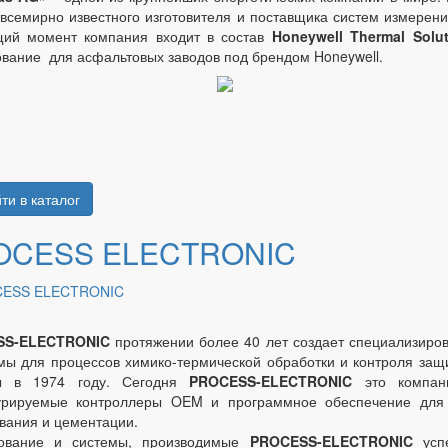
всемирно известного изготовителя и поставщика систем измерени
щий момент компания входит в состав
Honeywell Thermal Solut
вание для асфальтовых заводов под брендом Honeywell.
ти в каталог
OCESS ELECTRONIC
SS-ELECTRONIC
протяжении более 40 лет создает специализиро
мы для процессов химико-термической обработки и контроля за
ы в 1974 году. Сегодня
PROCESS-ELECTRONIC
это компан
урируемые контроллеры OEM и программное обеспечение для 
вания и цементации.
ование и системы, производимые
PROCESS-ELECTRONIC
успе