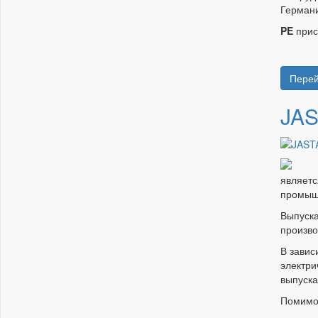
Герман
PE
прис
Перей
JAS
являетс
промыш
Выпуска
произво
В завис
электри
выпуска
Помимо 