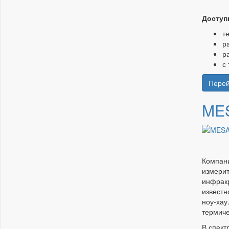
Доступ
т
р
р
с
Перей
ME
Компан
измерит
инфракр
известн
ноу-хау
термиче
В спект