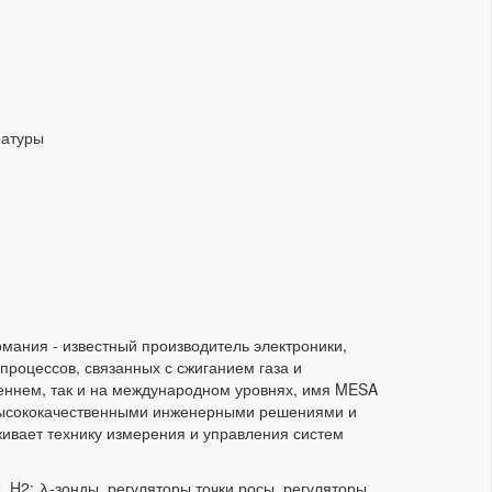
ратуры
рмания - известный производитель электроники,
процессов, связанных с сжиганием газа и
еннем, так и на международном уровнях, имя MESA
 высококачественными инженерными решениями и
живает технику измерения и управления систем
 H2; λ-зонды, регуляторы точки росы, регуляторы