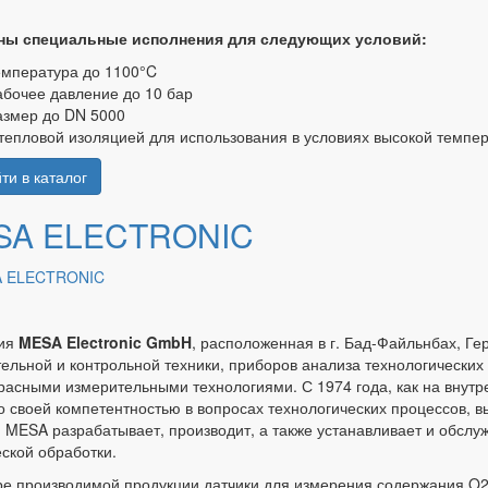
ны специальные исполнения для следующих условий:
емпература до 1100°C
абочее давление до 10 бар
азмер до DN 5000
 тепловой изоляцией для использования в условиях высокой темпе
ти в каталог
SA ELECTRONIC
ия
MESA Electronic GmbH
, расположенная в г. Бад-Файльнбах, Ге
ельной и контрольной техники, приборов анализа технологических 
асными измерительными технологиями. С 1974 года, как на внутр
о своей компетентностью в вопросах технологических процессов,
. MESA разрабатывает, производит, а также устанавливает и обслу
ской обработки.
ре производимой продукции датчики для измерения содержания O2,