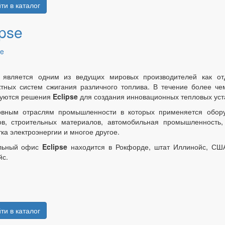
ти в каталог
ipse
является одним из ведущих мировых производителей как отде
тных систем сжигания различного топлива. В течение более ч
зуются решения
Eclipse
для создания инновационных тепловых уст
вным отраслям промышленности в которых применяется обор
ов, строительных материалов, автомобильная промышленность
ка электроэнергии и многое другое.
льный офис
Eclipse
находится в Рокфорде, штат Иллинойс, США
йс.
ти в каталог