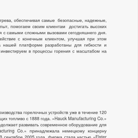
грева, обеспечивая самые безопасные, надежные,
пыт, помогаем своим клиентам достигать высоких
ся с самыми сложными вызовами сегодняшнего дня.
ействие с конечным клиентом, улучшая при этом
на нашей платформе разработаны для гибкости и
 инвестируем в процессы горения с масштабом на
изводства горелочных устройств уже в течение 120
х топливо с 1888 года. «Hauck Manufacturing Co.»
одолжает развивать современное оборудование для
cturing Co.» принадлежала немецкому концерну
В сентябре 2005 года, фирма стала частью «Elster