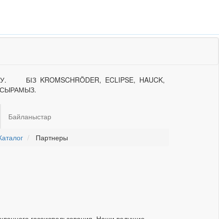
ЕУ. БІЗ KROMSCHRÖDER, ECLIPSE, HAUCK,
АСЫРАМЫЗ.
Байланыстар
Каталог
Партнеры
шленного газоиспользования. Наши ведущие