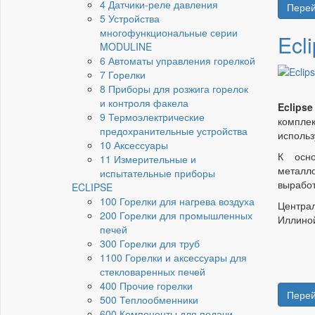
4 Датчики-реле давления
Перей
5 Устройства
многофункциональные серии
Ecl
MODULINE
6 Автоматы управления горелкой
7 Горелки
8 Приборы для розжига горелок
и контроля факела
Eclipse
9 Термоэлектрические
комплек
предохранительные устройства
исполь
10 Аксессуары
К осно
11 Измерительные и
металл
испытательные приборы
выработ
ECLIPSE
100 Горелки для нагрева воздуха
Центра
200 Горелки для промышленных
Иллино
печей
300 Горелки для труб
1100 Горелки и аксессуары для
стекловаренных печей
400 Прочие горелки
Перей
500 Теплообменники
600 Компоненты для подачи