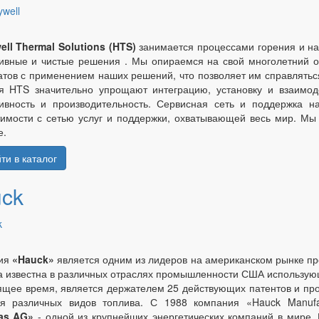
ll Thermal Solutions (HTS)
занимается процессами горения и на
вные и чистые решения . Мы опираемся на свой многолетний о
атов с применением наших решений, что позволяет им справлять
я HTS значительно упрощают интеграцию, установку и взаимод
ивность и производительность. Сервисная сеть и поддержка 
имости с сетью услуг и поддержки, охватывающей весь мир. Мы
е.
ти в каталог
ck
ия
«Hauck»
является одним из лидеров на американском рынке про
а известна в различных отраслях промышленности США использующи
ящее время, является держателем 25 действующих патентов и пр
ия различных видов топлива. С 1988 компания «Hauck Manufa
as AG»
- одной из крупнейших энергетических компаний в мире. 