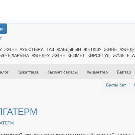
лу
у
ЕУ ЖӘНЕ АУЫСТЫРУ. ГАЗ ЖАБДЫҒЫН ЖЕТКІЗУ ЖӘНЕ ЖӨНД
РЫЛҒЫЛАРЫНА ЖӨНДЕУ ЖӘНЕ ҚЫЗМЕТ КӨРСЕТУДІ ЖҮЗЕГЕ 
алог
Кұжаттама
Қызмет саласы
Қызметтер
Баптар
Басты бет
ЛГАТЕРМ
олгатерм"
- это инженерно-производственный центр (ИПЦ) промы