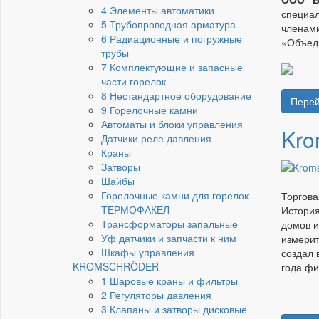
4 Элементы автоматики
специал
5 Трубопроводная арматура
членами
6 Радиационные и погружные
«Объеди
трубы
7 Комплектующие и запасные
части горелок
8 Нестандартное оборудование
Перей
9 Горелочные камни
Автоматы и блоки управления
Kro
Датчики реле давления
Краны
Затворы
Шайбы
Горелочные камни для горелок
Торгов
ТЕРМОФАКЕЛ
История
Трансформаторы запальные
домов и
Уф датчики и запчасти к ним
измерит
Шкафы управления
создал 
KROMSCHRÖDER
года фи
1 Шаровые краны и фильтры
2 Регуляторы давления
3 Клапаны и затворы дисковые