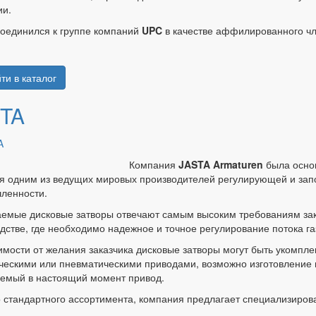
ии.
оединился к группе компаний
UPC
в качестве аффилированного чл
ти в каталог
TA
Компания
JASTA Armaturen
была основ
я одним из ведущих мировых производителей регулирующей и зап
ленности.
емые дисковые затворы отвечают самым высоким требованиям зака
дстве, где необходимо надежное и точное регулирование потока г
имости от желания заказчика дисковые затворы могут быть укомпле
ческими или пневматическими приводами, возможно изготовление
емый в настоящий момент привод.
стандартного ассортимента, компания предлагает специализиров