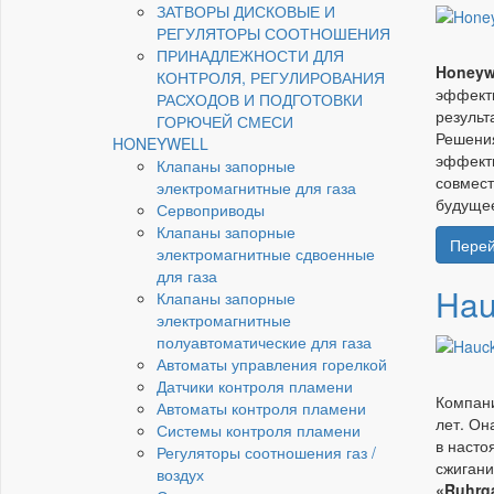
ЗАТВОРЫ ДИСКОВЫЕ И
РЕГУЛЯТОРЫ СООТНОШЕНИЯ
ПРИНАДЛЕЖНОСТИ ДЛЯ
Honeywe
КОНТРОЛЯ, РЕГУЛИРОВАНИЯ
эффекти
РАСХОДОВ И ПОДГОТОВКИ
результ
ГОРЮЧЕЙ СМЕСИ
Решени
HONEYWELL
эффект
Клапаны запорные
совмест
электромагнитные для газа
будуще
Сервоприводы
Клапаны запорные
Перей
электромагнитные сдвоенные
для газа
Hau
Клапаны запорные
электромагнитные
полуавтоматические для газа
Автоматы управления горелкой
Датчики контроля пламени
Компан
Автоматы контроля пламени
лет. Он
Системы контроля пламени
в насто
Регуляторы соотношения газ /
сжиган
воздух
«Ruhrg