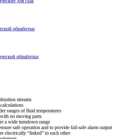
ческие для газа
еской обработки
ической обработки
mbustion streams
calculations
r ranges of fluid temperatures
 with no moving parts
er a wide turndown range
sure safe operation and to provide fail-safe alarm output
e electrically “linked” to each other
equipment