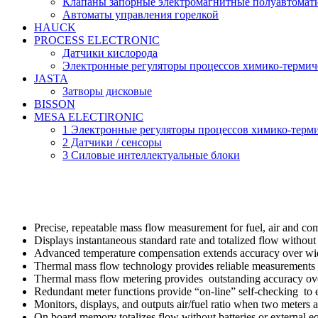
Клапаны запорные электромагнитные полуавтомати
Автоматы управления горелкой
HAUCK
PROCESS ELECTRONIC
Датчики кислорода
Электронные регуляторы процессов химико-термич
JASTA
Затворы дисковые
BISSON
MESA ELECTlRONIC
1 Электронные регуляторы процессов химико-терм
2 Датчики / сенсоры
3 Силовые интеллектуальные блоки
Precise, repeatable mass flow measurement for fuel, air and co
Displays instantaneous standard rate and totalized flow without 
Advanced temperature compensation extends accuracy over wide
Thermal mass flow technology provides reliable measurements
Thermal mass flow metering provides outstanding accuracy ov
Redundant meter functions provide “on-line” self-checking to en
Monitors, displays, and outputs air/fuel ratio when two meters ar
On board memory totalizes flow without batteries or external 