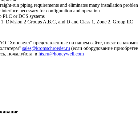
straight-run piping requirements and eliminates many installation probl
 interface necessary for configuration and operation
into PLC or DCS systems
 1, Division 2 Groups A,B,C, and D and Class 1, Zone 2, Group IIC
О "Хоневелл" представленные на нашем сайте, носят ознакомит
Волгатерм"
sales@kromschroeder.ru
(если оборудование приобретено
сь, пожалуйста, в
hts.ru@honeywell.com
ачивание