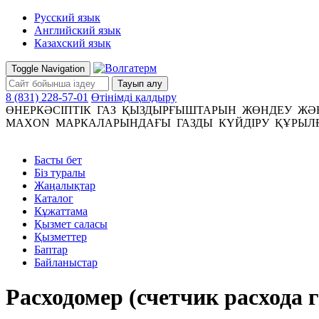
Русский язык
Английский язык
Казахский язык
Toggle Navigation
Тауып алу
8 (831) 228-57-01
Өтінімдi қалдыру
ӨНЕРКӘСІПТІК ГАЗ ҚЫЗДЫРҒЫШТАРЫН ЖӨНДЕУ ЖӘ
MAXON МАРКАЛАРЫНДАҒЫ ГАЗДЫ КҮЙДІРУ ҚҰРЫЛҒ
Басты бет
Біз туралы
Жаңалықтар
Каталог
Кұжаттама
Қызмет саласы
Қызметтер
Баптар
Байланыстар
Расходомер (счетчик расхода