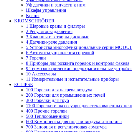
Уф датчики и запчасти к ним
Шкафы управления
Краны
KROMSCHRÖDER
1 Шаровые краны и фильтры
2 Регуляторы давления
3 Клапаны и затворы дисковые
4 Датчики-реле давления
5 Устройства многофункциональные серии MODU
6 Автоматы управления горелкой
7 Горелки
8 Приборы для розжига горелок и контроля факела
9 Термоэлектрические предохранительные устройст
10 Аксессуары
11 Измерительные и испытательные приборы
ECLIPSE
100 Горелки для нагрева воздуха
200 Горелки для промышленных печей
300 Горелки для труб
1100 Горелки и аксессуары для стекловаренных печ
400 Прочие горелки
500 Теплообменники
600 Компоненты для подачи воздуха и топлива
700 Запорная и регулирующая арматура