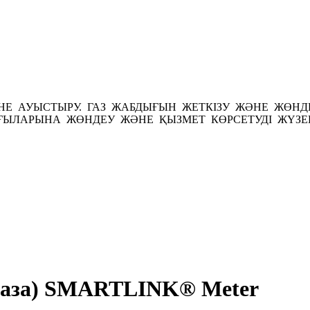
НЕ АУЫСТЫРУ. ГАЗ ЖАБДЫҒЫН ЖЕТКІЗУ ЖӘНЕ ЖӨНД
ЫЛАРЫНА ЖӨНДЕУ ЖӘНЕ ҚЫЗМЕТ КӨРСЕТУДІ ЖҮЗЕ
 газа) SMARTLINK® Meter